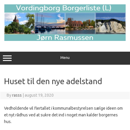
Skip
to
content
Menu
Huset til den nye adelstand
By
rasss
|
august 19, 2020
Vedholdende vil flertallet i kommunalbestyrelsen sælge ideen om
et nyt rådhus ved at sukre det ind i noget man kalder borgernes
hus.