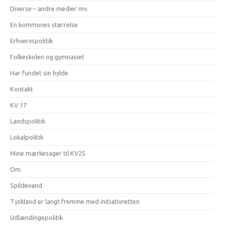
Diverse – andre medier mv.
En kommunes størrelse
Erhvervspolitik
Folkeskolen og gymnasiet
Har fundet sin hylde
Kontakt
KV 17
Landspolitik
Lokalpolitik
Mine mærkesager til KV25
Om
Spildevand
Tyskland er langt fremme med initiativretten
Udlændingepolitik