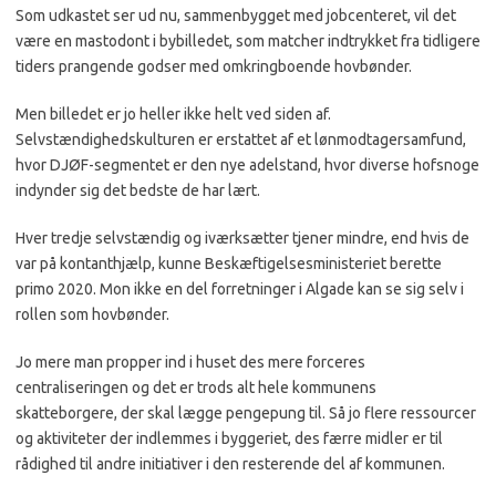
Som udkastet ser ud nu, sammenbygget med jobcenteret, vil det
være en mastodont i bybilledet, som matcher indtrykket fra tidligere
tiders prangende godser med omkringboende hovbønder.
Men billedet er jo heller ikke helt ved siden af.
Selvstændighedskulturen er erstattet af et lønmodtagersamfund,
hvor DJØF-segmentet er den nye adelstand, hvor diverse hofsnoge
indynder sig det bedste de har lært.
Hver tredje selvstændig og iværksætter tjener mindre, end hvis de
var på kontanthjælp, kunne Beskæftigelsesministeriet berette
primo 2020. Mon ikke en del forretninger i Algade kan se sig selv i
rollen som hovbønder.
Jo mere man propper ind i huset des mere forceres
centraliseringen og det er trods alt hele kommunens
skatteborgere, der skal lægge pengepung til. Så jo flere ressourcer
og aktiviteter der indlemmes i byggeriet, des færre midler er til
rådighed til andre initiativer i den resterende del af kommunen.