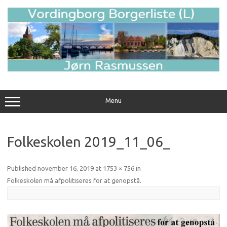
Skip
to
content
Menu
Folkeskolen 2019_11_06_
Published
november 16, 2019
at
1753 × 756
in
Folkeskolen må afpolitiseres for at genopstå
.