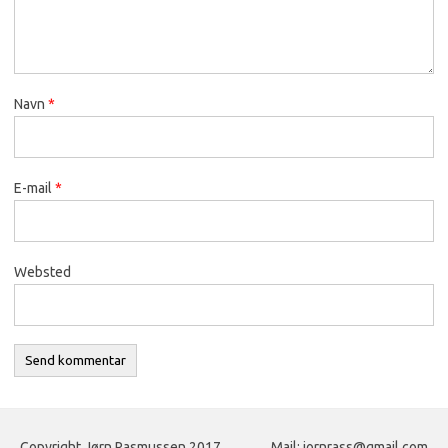
Navn
*
E-mail
*
Websted
Copyright Jørn Rasmussen 2017
Mail: jornrass@gmail.com