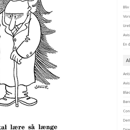
Bli
Vor
Uret
Avis
En 
Al
Anti
Avis
Blød
Bør
Con
Dem
Dir