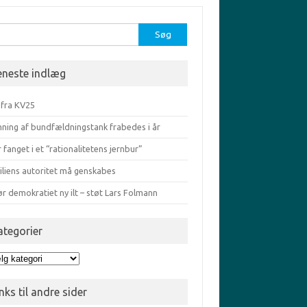
r:
eneste indlæg
 fra KV25
ning af bundfældningstank frabedes i år
r fanget i et “rationalitetens jernbur”
iliens autoritet må genskabes
ør demokratiet ny ilt – støt Lars Folmann
ategorier
egorier
nks til andre sider