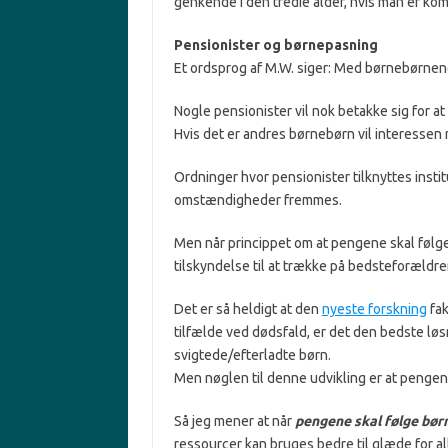
genkende i den tredie alder, hvis man er ko
Pensionister og børnepasning
Et ordsprog af M.W. siger: Med børnebørne
Nogle pensionister vil nok betakke sig for a
Hvis det er andres børnebørn vil interessen
Ordninger hvor pensionister tilknyttes instit
omstændigheder fremmes.
Men når princippet om at pengene skal følge
tilskyndelse til at trække på bedsteforældr
Det er så heldigt at den
nyeste forskning
fak
tilfælde ved dødsfald, er det den bedste lø
svigtede/efterladte børn.
Men nøglen til denne udvikling er at penge
Så jeg mener at når
pengene skal følge bør
ressourcer kan bruges bedre til glæde for al