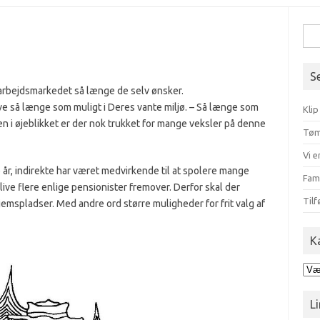
Søg
efte
S
å arbejdsmarkedet så længe de selv ønsker.
live så længe som muligt i Deres vante miljø. – Så længe som
Klip
 i øjeblikket er der nok trukket for mange veksler på denne
Tøm
Vi e
år, indirekte har været medvirkende til at spolere mange
Fam
live flere enlige pensionister fremover. Derfor skal der
Tilf
hjemspladser. Med andre ord større muligheder for frit valg af
K
Kat
Li