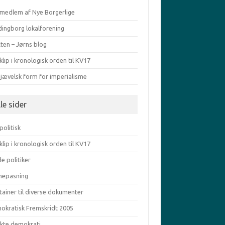
v medlem af Nye Borgerlige
dingborg lokalforening
ten – Jørns blog
klip i kronologisk orden til KV17
djævelsk form for imperialisme
le sider
politisk
klip i kronologisk orden til KV17
e politiker
nepasning
tainer til diverse dokumenter
okratisk Fremskridt 2005
ekte demokrati