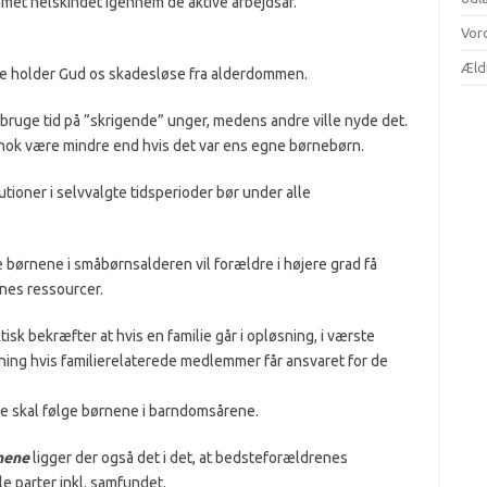
mmet helskindet igennem de aktive arbejdsår.
Vor
Æld
ne holder Gud os skadesløse fra alderdommen.
t bruge tid på ”skrigende” unger, medens andre ville nyde det.
 nok være mindre end hvis det var ens egne børnebørn.
utioner i selvvalgte tidsperioder bør under alle
 børnene i småbørnsalderen vil forældre i højere grad få
enes ressourcer.
tisk bekræfter at hvis en familie går i opløsning, i værste
sning hvis familierelaterede medlemmer får ansvaret for de
ne skal følge børnene i barndomsårene.
nene
ligger der også det i det, at bedsteforældrenes
le parter inkl. samfundet.