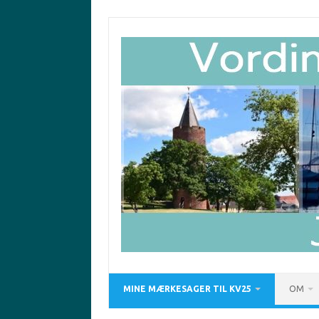
Skip
to
content
MINE MÆRKESAGER TIL KV25
OM