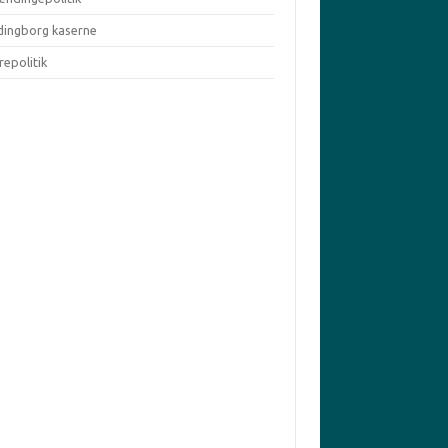
dingborg kaserne
repolitik