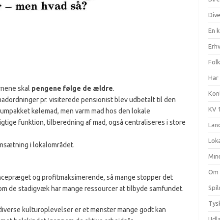
Div
En 
Erhv
Fol
Har 
rnene skal
pengene følge de ældre
.
Kon
 madordninger pr. visiterede pensionist blev udbetalt til den
KV 
vacumpakket kølemad, men varm mad hos den lokale
gtige funktion, tilberedning af mad, også centraliseres i store
Land
Loka
omsætning i lokalområdet.
Min
Om
ncepræget og profitmaksimerende, så mange stopper det
Spi
selvom de stadigvæk har mange ressourcer at tilbyde samfundet.
Tysk
g diverse kulturoplevelser er et mønster mange godt kan
Udl