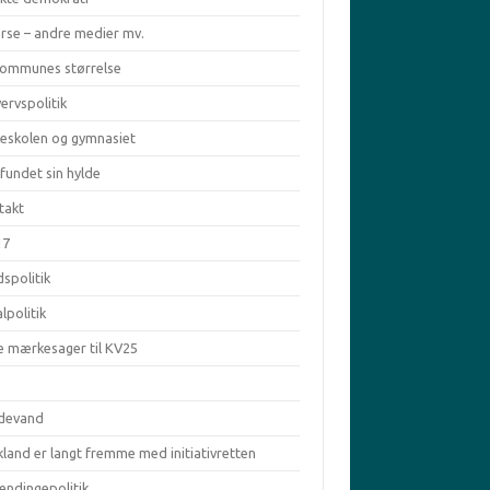
erse – andre medier mv.
kommunes størrelse
ervspolitik
keskolen og gymnasiet
fundet sin hylde
takt
17
spolitik
lpolitik
e mærkesager til KV25
ldevand
land er langt fremme med initiativretten
ændingepolitik