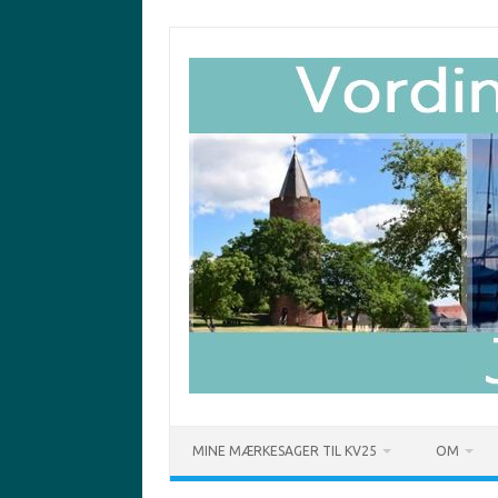
Skip
to
content
MINE MÆRKESAGER TIL KV25
OM