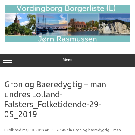
Skip
to
content
Menu
Gron og Baeredygtig – man
undres Lolland-
Falsters_Folketidende-29-
05_2019
Published
maj 30, 2019
at
533 × 1467
in
Grøn og bæredygtig – man