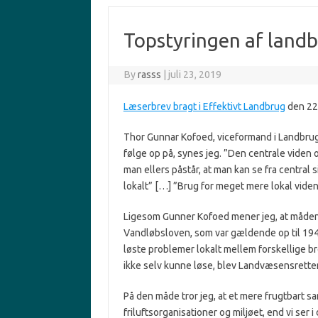
Topstyringen af land
By
rasss
|
juli 23, 2019
Læserbrev bragt i Effektivt Landbrug
den 22.
Thor Gunnar Kofoed, viceformand i Landbrug 
følge op på, synes jeg. ”Den centrale viden 
man ellers påstår, at man kan se fra central s
lokalt” […] ”Brug for meget mere lokal viden
Ligesom Gunner Kofoed mener jeg, at måden r
Vandløbsloven, som var gældende op til 194
løste problemer lokalt mellem forskellige br
ikke selv kunne løse, blev Landvæsensrette
På den måde tror jeg, at et mere frugtbart sa
friluftsorganisationer og miljøet, end vi ser i 