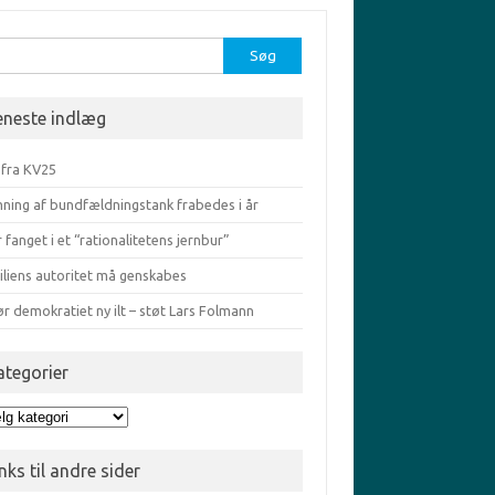
r:
eneste indlæg
 fra KV25
ning af bundfældningstank frabedes i år
r fanget i et “rationalitetens jernbur”
iliens autoritet må genskabes
ør demokratiet ny ilt – støt Lars Folmann
ategorier
egorier
nks til andre sider