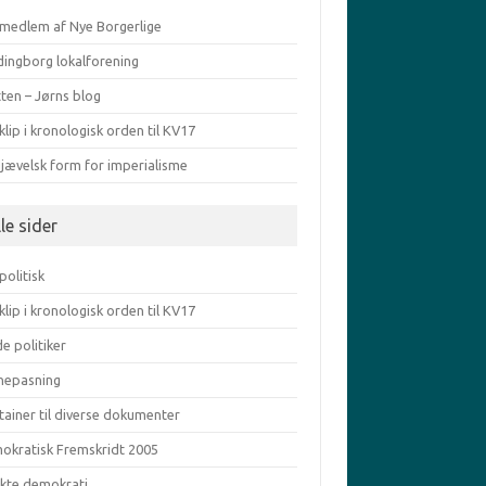
v medlem af Nye Borgerlige
dingborg lokalforening
ten – Jørns blog
klip i kronologisk orden til KV17
djævelsk form for imperialisme
le sider
politisk
klip i kronologisk orden til KV17
e politiker
nepasning
tainer til diverse dokumenter
okratisk Fremskridt 2005
ekte demokrati