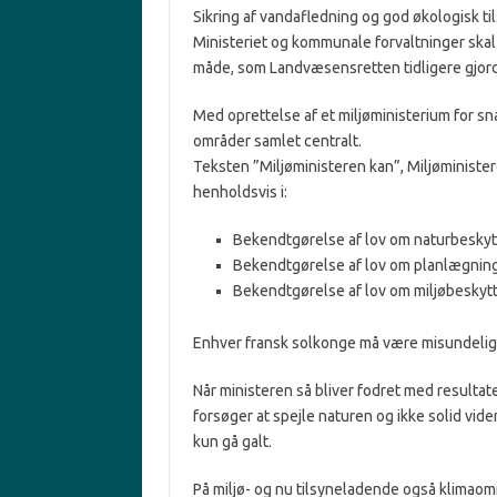
Sikring af vandafledning og god økologisk t
Ministeriet og kommunale forvaltninger ska
måde, som Landvæsensretten tidligere gjor
Med oprettelse af et miljøministerium for s
områder samlet centralt.
Teksten ”Miljøministeren kan”, Miljøministe
henholdsvis i:
Bekendtgørelse af lov om nat
Bekendtgørelse af lov om pl
Bekendtgørelse af lov om milj
Enhver fransk solkonge må være misundelig 
Når ministeren så bliver fodret med resultat
forsøger at spejle naturen og ikke solid vi
kun gå galt.
På miljø- og nu tilsyneladende også klimaom