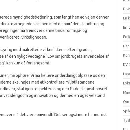
Div
aserede myndighedsbetjening, som langt hen ad vejen danner
En 
ad direkte arbejdede sammen med de områder – landbrug og
Erhv
beregninger må fremover danne basis for miljø- og
Fol
verificeret i virkeligheden.
Har 
styring med målrettede virkemidler – efterafgrøder,
Kon
else af den nyligt vedtagne ”Lov om jordbrugets anvendelse af
g” kan kun gå for langsomt.
KV 
Land
luner, må ophøre. Vi må hellere underdanigt tilpasse os den
erne skal nøjes med at kontrollere miljøtilstandene.
Loka
dloven, skal igen respekteres og den fulde dispositionsret
Min
l privat idérigdom og innovation og dermed en øget velstand
Om
Spi
emover må det være omvendt. Det ser også mere harmonisk
Tysk
Udl