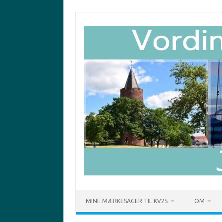
Skip
to
content
MINE MÆRKESAGER TIL KV25
OM