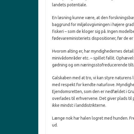
landets potentiale.
En løsning kunne være, at den forskningsb
baggrund for miljølovgivningen i højere gr
fiskeri – som de kloger sig på. Ingen model
fødevareministeriets dispositioner, før de er 
Hvorom alting er, har myndighedernes detail
minivådområder etc. – spillet fallit. Ophæv
gødning og om næringsstofreducerende tilta
Galskaben med at tro, vi kan styre naturens 
med respekt for kendte naturlove. Myndighed
Ejendomsretten, som den er nedfældet i Grun
overlades til erhvervene. Det giver plads ti
ikke mindst i landdistrikterne.
Længe nok har halen logret med hunden. Fr
ud.