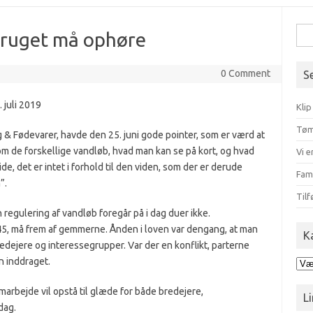
Søg
bruget må ophøre
efte
0 Comment
S
 juli 2019
Klip
Tøm
& Fødevarer, havde den 25. juni gode pointer, som er værd at
om de forskellige vandløb, hvad man kan se på kort, og hvad
Vi e
ide, det er intet i forhold til den viden, som der er derude
Fam
”.
Tilf
egulering af vandløb foregår på i dag duer ikke.
5, må frem af gemmerne. Ånden i loven var dengang, at man
K
edejere og interessegrupper. Var der en konflikt, parterne
n inddraget.
Kat
marbejde vil opstå til glæde for både bredejere,
Li
dag.