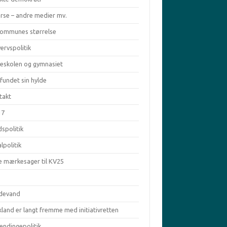
erse – andre medier mv.
kommunes størrelse
ervspolitik
keskolen og gymnasiet
fundet sin hylde
takt
17
spolitik
lpolitik
e mærkesager til KV25
ldevand
land er langt fremme med initiativretten
ændingepolitik