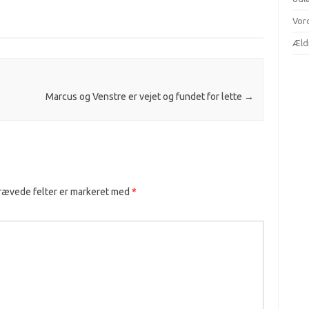
Vor
Æld
Marcus og Venstre er vejet og fundet for lette
→
rævede felter er markeret med
*