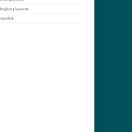
dingborg kaserne
repolitik