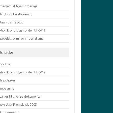
v medlem af Nye Borgerlige
dingborg lokalforening
ten – Jørns blog
klip i kronologisk orden til KV17
djævelsk form for imperialisme
le sider
politisk
klip i kronologisk orden til KV17
e politiker
nepasning
tainer til diverse dokumenter
okratisk Fremskridt 2005
ekte demokrati