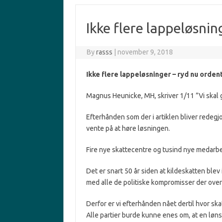
Ikke flere lappeløsnin
By
rasss
|
november 9, 2018
Ikke flere lappeløsninger – ryd nu ordent
Magnus Heunicke, MH, skriver 1/11 ”Vi skal 
Efterhånden som der i artiklen bliver redeg
vente på at høre løsningen.
Fire nye skattecentre og tusind nye medarbej
Det er snart 50 år siden at kildeskatten blev 
med alle de politiske kompromisser der over 
Derfor er vi efterhånden nået dertil hvor skat
Alle partier burde kunne enes om, at en løn