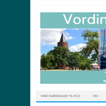
Skip
to
content
MINE MÆRKESAGER TIL KV25
OM