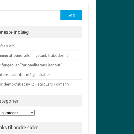
r:
eneste indlæg
 fra KV25
ning af bundfældningstank frabedes i år
r fanget i et “rationalitetens jernbur”
iliens autoritet må genskabes
ør demokratiet ny ilt – støt Lars Folmann
ategorier
egorier
nks til andre sider