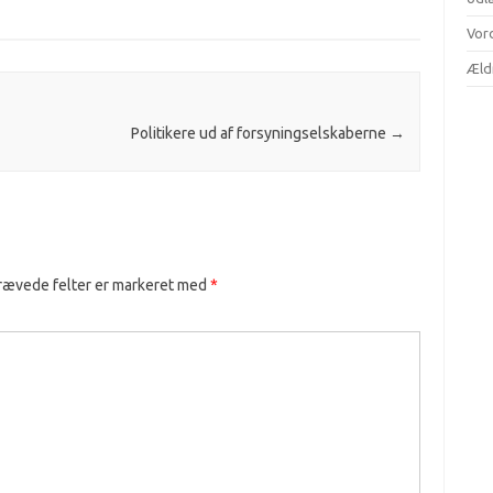
Vor
Æld
Politikere ud af forsyningselskaberne
→
rævede felter er markeret med
*