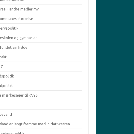
erse – andre medier mv.
kommunes størrelse
ervspolitik
keskolen og gymnasiet
fundet sin hylde
takt
17
spolitik
lpolitik
e mærkesager til KV25
ldevand
land er langt fremme med initiativretten
ændingepolitik