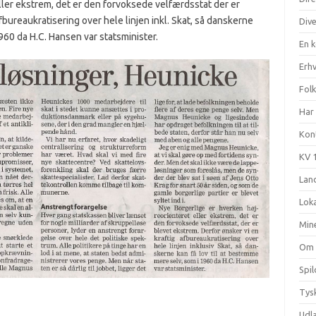
ller ekstrem, det er den forvoksede velfærdsstat der er
fbureaukratisering over hele linjen inkl. Skat, så danskerne
Div
960 da H.C. Hansen var statsminister.
En 
Erhv
Fol
Har 
Kon
KV 
Land
Loka
Min
Om
Spi
Tysk
Udl