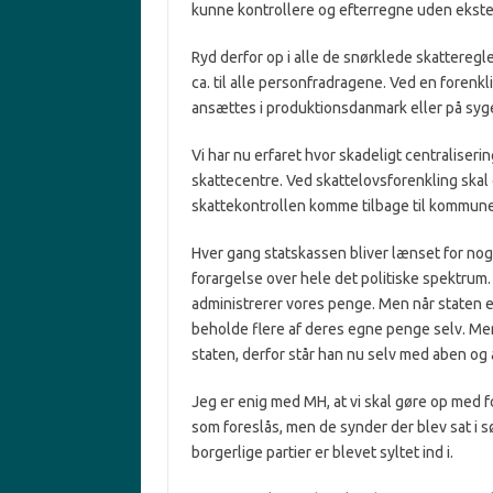
kunne kontrollere og efterregne uden ekste
Ryd derfor op i alle de snørklede skatteregle
ca. til alle personfradragene. Ved en forenkl
ansættes i produktionsdanmark eller på syg
Vi har nu erfaret hvor skadeligt centraliseri
skattecentre. Ved skattelovsforenkling skal 
skattekontrollen komme tilbage til kommun
Hver gang statskassen bliver lænset for nog
forargelse over hele det politiske spektrum. 
administrerer vores penge. Men når staten er s
beholde flere af deres egne penge selv. Men
staten, derfor står han nu selv med aben og
Jeg er enig med MH, at vi skal gøre op med 
som foreslås, men de synder der blev sat i s
borgerlige partier er blevet syltet ind i.