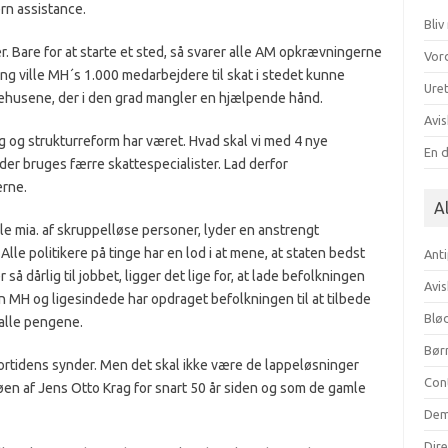
rn assistance.
Bli
r. Bare for at starte et sted, så svarer alle AM opkrævningerne
Vor
ing ville MH´s 1.000 medarbejdere til skat i stedet kunne
Uret
ehusene, der i den grad mangler en hjælpende hånd.
Avis
ng og strukturreform har været. Hvad skal vi med 4 nye
En 
der bruges færre skattespecialister. Lad derfor
erne.
Al
le mia. af skruppelløse personer, lyder en anstrengt
Alle politikere på tinge har en lod i at mene, at staten bedst
Anti
å dårlig til jobbet, ligger det lige for, at lade befolkningen
Avis
 MH og ligesindede har opdraget befolkningen til at tilbede
Blød
 alle pengene.
Bør
fortidens synder. Men det skal ikke være de lappeløsninger
Con
øen af Jens Otto Krag for snart 50 år siden og som de gamle
Dem
Dir