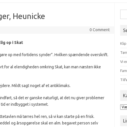
Søg
ger, Heunicke
efte
0 Comment
S
lig op i Skat
Klip
Tøm
gøre op med fortidens synder”. Hvilken spændende overskrift.
Vi e
jort for al elendigheden omkring Skat, kan man næsten ikke
Fam
Tilf
dere. Mildt sagt noget af et antiklimaks.
K
indført, så det er ganske naturligt, at det nu giver problemer
tid er indbygget i systemet.
Kat
tetavlen må tørres hel ren, så vi kan starte på en frisk.
Li
seddel og årsopgørelse skal en alm. begavet person selv