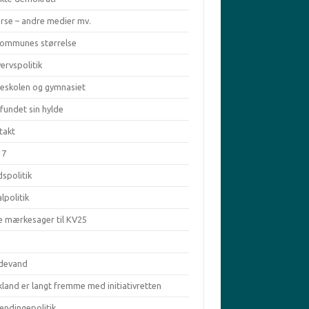
erse – andre medier mv.
kommunes størrelse
ervspolitik
keskolen og gymnasiet
fundet sin hylde
takt
17
spolitik
lpolitik
e mærkesager til KV25
ldevand
land er langt fremme med initiativretten
ændingepolitik