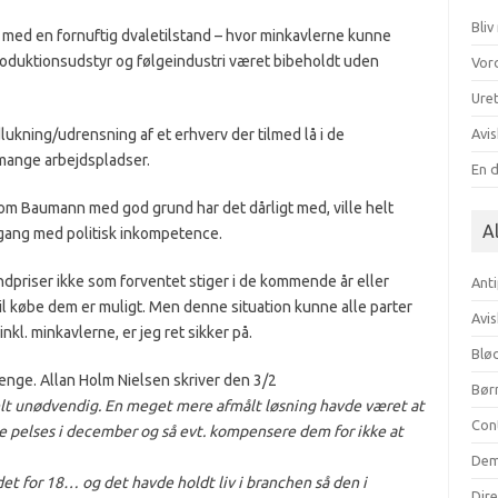
Bli
ed en fornuftig dvaletilstand – hvor minkavlerne kunne
roduktionsudstyr og følgeindustri været bibeholdt uden
Vor
Uret
lukning/udrensning af et erhverv der tilmed lå i de
Avis
r mange arbejdspladser.
En 
m Baumann med god grund har det dårligt med, ville helt
Al
gang med politisk inkompetence.
ndpriser ikke som forventet stiger i de kommende år eller
Anti
il købe dem er muligt. Men denne situation kunne alle parter
Avis
l. minkavlerne, er jeg ret sikker på.
Blød
nge. Allan Holm Nielsen skriver den 3/2
Bør
helt unødvendig. En meget mere afmålt løsning havde været at
Con
lle pelses i december og så evt. kompensere dem for ikke at
Dem
et for 18… og det havde holdt liv i branchen så den i
Dir