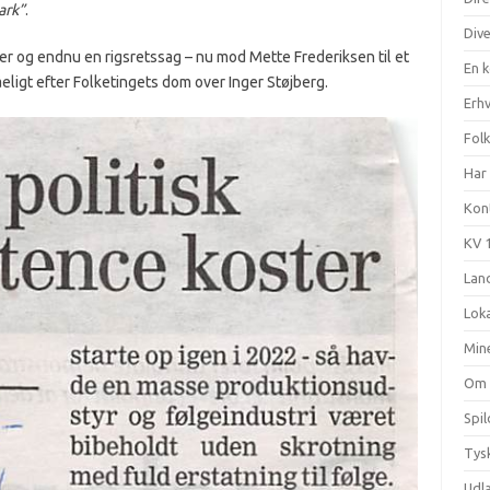
ark”
.
Div
r og endnu en rigsretssag – nu mod Mette Frederiksen til et
En 
eligt efter Folketingets dom over Inger Støjberg.
Erhv
Fol
Har 
Kon
KV 
Land
Loka
Min
Om
Spi
Tysk
Udl