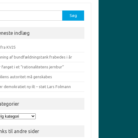
r:
eneste indlæg
 fra KV25
ning af bundfældningstank frabedes i år
r fanget i et “rationalitetens jernbur”
iliens autoritet må genskabes
ør demokratiet ny ilt – støt Lars Folmann
ategorier
egorier
nks til andre sider