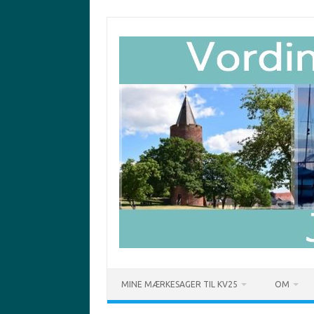
Skip
to
content
MINE MÆRKESAGER TIL KV25
OM