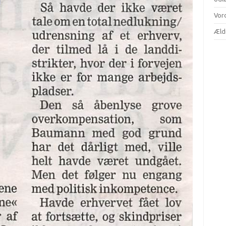
Vor
Æld