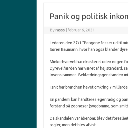
Panik og politisk ink
By
rasss
|
februar 6, 2021
Lederen den 27/1 ”Pengene fosser ud til min
Søren Baumann, hvor han også blander dyreve
Minkerhvervet har eksisteret uden nogen for
Dyrevelfærden har været af høj standard, s
lovens rammer. Beklædningsgenstanden minkp
I snit har branchen hevet omkring 7 milliar
En pandemi kan håndteres egenrådig og panik
forstand på zoonoser (sygdomme, som smit
Da skandalen var åbenbar, blev det foreslåe
regler, men det blev afvist.