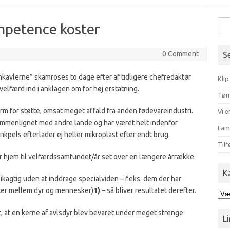
Søg
ompetence koster
efte
0 Comment
S
kavlerne” skamroses to dage efter af tidligere chefredaktør
Klip
lfærd ind i anklagen om for høj erstatning.
Tøm
m for støtte, omsat meget affald fra anden fødevareindustri.
Vi e
ammenlignet med andre lande og har været helt indenfor
Fam
els efterlader ej heller mikroplast efter endt brug.
Tilf
der hjem til velfærdssamfundet/år set over en længere årrække.
K
agtig uden at inddrage specialviden – f.eks. dem der har
ter mellem dyr og mennesker)
1)
– så bliver resultatet derefter.
Kat
t, at en kerne af avlsdyr blev bevaret under meget strenge
Li