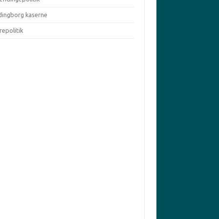
dingborg kaserne
repolitik