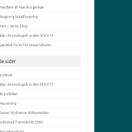
v medlem af Nye Borgerlige
dingborg lokalforening
ten – Jørns blog
klip i kronologisk orden til KV17
djævelsk form for imperialisme
le sider
politisk
klip i kronologisk orden til KV17
e politiker
nepasning
tainer til diverse dokumenter
okratisk Fremskridt 2005
ekte demokrati