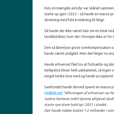
Hvis en mængde avlsdyr var skånet sammen m
starte op igen i 2022 – så havde en masse p
skrotning med fuld erstatning til følge.
Så havde der ikke været tale om en total ned
landdistrikter, hvor der i forvejen ikke er fo
Den så åbenlyse grove overkompensation so
havde været undgået. Men det følger nu en
Havde erhvervet fået lov at fortsætte og ski
minkpelse bliver helt udskammet, så ingen v
meget bedre leve med og havde accepteret ink
Samfundet havde derved sparet en masse pe
i
Indblik.net
”Aflivningen af erhvervet var 
isolere farmene indtil dyrene alligevel sku
starte nye store hold op i 2021 i stedet.
Det havde måske kostet 1-2 milliarder i sted