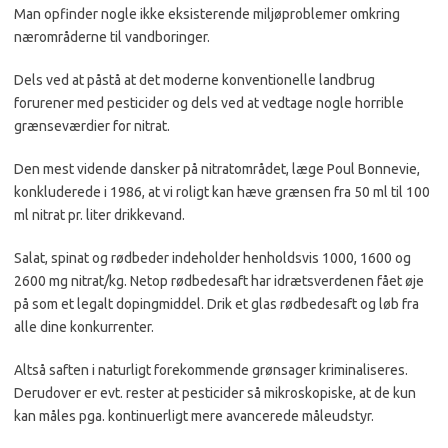
Man opfinder nogle ikke eksisterende miljøproblemer omkring
nærområderne til vandboringer.
Dels ved at påstå at det moderne konventionelle landbrug
forurener
med pesticider
og dels ved at vedtage nogle horrible
grænseværdier for nitrat.
Den mest vidende dansker på nitratområdet, læge Poul Bonnevie,
konkluderede i 1986, at vi roligt
kan
hæve grænsen fra 50 ml til 100
ml
nitrat
pr. liter drikkevand.
Salat, spinat og rødbeder indeholder henholdsvis 1000, 1600 og
2600 mg nitrat/kg. Netop rødbedesaft har idrætsverdenen fået øje
på som et legalt dopingmiddel. Drik et glas rødbedesaft og løb fra
alle dine konkurrenter.
Altså
saften
i naturligt forekommende grønsager kriminaliseres.
Derudover er evt. rester at pesticider så mikroskopiske, at de kun
kan måles pga. kontinuerligt mere avancerede måleudstyr.