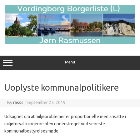
Skip
to
content
Menu
Uoplyste kommunalpolitikere
By
rasss
|
september 25, 2019
Udsagnet om at miljøproblemer er proportionelle med ansatte i
miljøforvaltningerne blev understreget ved seneste
kommunalbestyrelsesmøde.