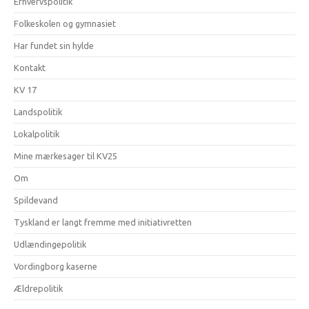
Erhvervspolitik
Folkeskolen og gymnasiet
Har fundet sin hylde
Kontakt
KV 17
Landspolitik
Lokalpolitik
Mine mærkesager til KV25
Om
Spildevand
Tyskland er langt fremme med initiativretten
Udlændingepolitik
Vordingborg kaserne
Ældrepolitik