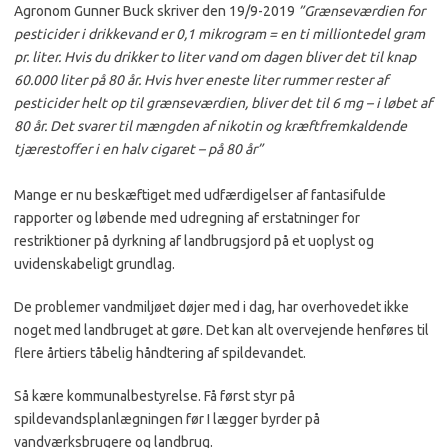
Agronom Gunner Buck skriver den 19/9-2019
”Grænseværdien for
pesticider i drikkevand er 0,1 mikrogram = en ti milliontedel gram
pr. liter. Hvis du drikker to liter vand om dagen bliver det til knap
60.000 liter på 80 år. Hvis hver eneste liter rummer rester af
pesticider helt op til grænseværdien, bliver det til 6 mg – i løbet af
80 år. Det svarer til mængden af nikotin og kræftfremkaldende
tjærestoﬀer i en halv cigaret – på 80 år”
Mange er nu beskæftiget med udfærdigelser af fantasifulde
rapporter og løbende med udregning af erstatninger for
restriktioner på dyrkning af landbrugsjord på et uoplyst og
uvidenskabeligt grundlag.
De problemer vandmiljøet døjer med i dag
,
har overhovedet ikke
noget med landbruget at gøre
. D
et kan alt overvejende henføres til
flere årtiers tåbelig håndtering af spildevandet.
Så kære kommunalbestyrelse. Få først styr på
spildevandsplanlægningen før I lægger byrder på
vandværksbrugere og landbrug.