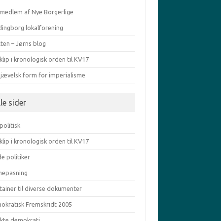
v medlem af Nye Borgerlige
dingborg lokalforening
ten – Jørns blog
klip i kronologisk orden til KV17
djævelsk form for imperialisme
le sider
politisk
klip i kronologisk orden til KV17
e politiker
nepasning
tainer til diverse dokumenter
okratisk Fremskridt 2005
ekte demokrati