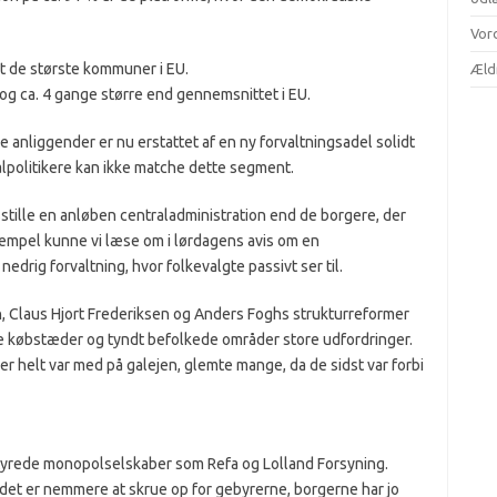
Vor
 de største kommuner i EU.
Æld
og ca. 4 gange større end gennemsnittet i EU.
anliggender er nu erstattet af en ny forvaltningsadel solidt
lpolitikere kan ikke matche dette segment.
stille en anløben centraladministration end de borgere, der
ksempel kunne vi læse om i lørdagens avis om en
nedrig forvaltning, hvor folkevalgte passivt ser til.
, Claus Hjort Frederiksen og Anders Foghs strukturreformer
re købstæder og tyndt befolkede områder store udfordringer.
r helt var med på galejen, glemte mange, da de sidst var forbi
styrede monopolselskaber som Refa og Lolland Forsyning.
 det er nemmere at skrue op for gebyrerne, borgerne har jo