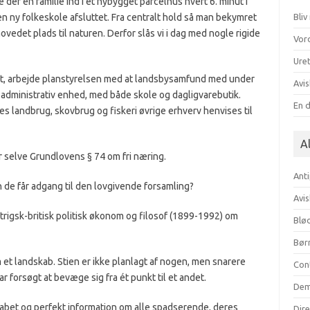
der en familie ind i et nybygget parcelhus hvert 6. minut i
en ny folkeskole afsluttet. Fra centralt hold så man bekymret
Bli
hovedet plads til naturen. Derfor slås vi i dag med nogle rigide
Vor
Uret
tet, arbejde planstyrelsen med at landsbysamfund med under
Avis
en administrativ enhed, med både skole og dagligvarebutik.
En 
es landbrug, skovbrug og fiskeri øvrige erhverv henvises til
Al
r selve Grundlovens § 74 om fri næring.
Anti
n de får adgang til den lovgivende forsamling?
Avis
trigsk-britisk politisk økonom og filosof (1899-1992) om
Blød
Bør
t landskab. Stien er ikke planlagt af nogen, men snarere
Con
r forsøgt at bevæge sig fra ét punkt til et andet.
Dem
kabet og perfekt information om alle spadserende, deres
Dir