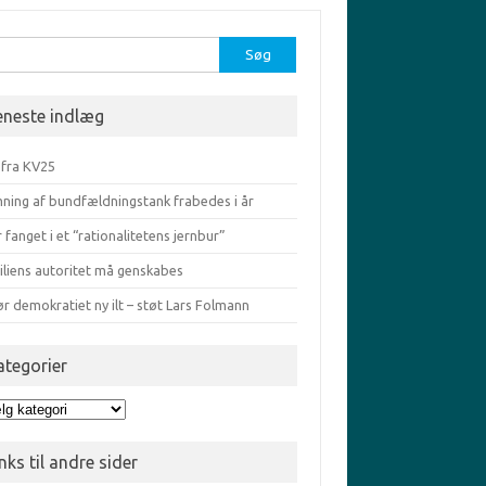
r:
eneste indlæg
 fra KV25
ning af bundfældningstank frabedes i år
r fanget i et “rationalitetens jernbur”
iliens autoritet må genskabes
ør demokratiet ny ilt – støt Lars Folmann
ategorier
egorier
nks til andre sider