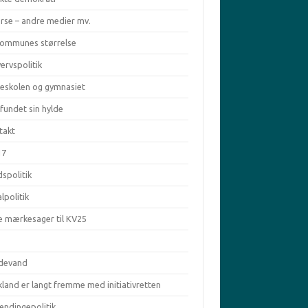
erse – andre medier mv.
kommunes størrelse
ervspolitik
keskolen og gymnasiet
fundet sin hylde
takt
17
spolitik
lpolitik
e mærkesager til KV25
ldevand
land er langt fremme med initiativretten
ændingepolitik