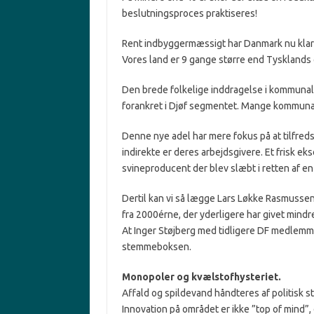
beslutningsproces praktiseres!
Rent indbyggermæssigt har Danmark nu klart
Vores land er 9 gange større end Tysklands 
Den brede folkelige inddragelse i kommunale 
forankret i Djøf segmentet. Mange kommuna
Denne nye adel har mere fokus på at tilfreds
indirekte er deres arbejdsgivere. Et frisk e
svineproducent der blev slæbt i retten af en 
Dertil kan vi så lægge Lars Løkke Rasmussen
fra 2000érne, der yderligere har givet mind
At Inger Støjberg med tidligere DF medlemme
stemmeboksen.
Monopoler og kvælstofhysteriet.
Affald og spildevand håndteres af politisk 
Innovation på området er ikke ”top of mind”,