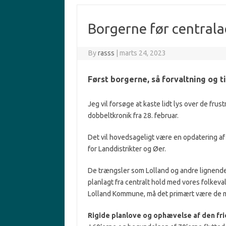
Borgerne før centrala
By
rasss
|
marts 24, 2023
Først borgerne, så forvaltning og t
Jeg vil forsøge at kaste lidt lys over de fru
dobbeltkronik fra 28. februar.
Det vil hovedsageligt være en opdatering af
for Landdistrikter og Øer.
De trængsler som Lolland og andre lignende 
planlagt fra centralt hold med vores folkeva
Lolland Kommune, må det primært være de 
Rigide planlove og ophævelse af den fr