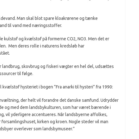
pildevand. Man skal blot spare kloakrørene og tænke
and til vand med næringsstoffer.
åde kulstof og kvælstof på formerne CO
2
, NO
3
. Men det er
oden. Men deres rolle i naturens kredsløb har
stået.
 landbrug, skovbrug og fiskeri vægter en hel del, udsættes
sourcer til følge.
l kvælstof hysteriet i bogen ”Fra anarki til hysteri” fra 1990:
omvæltning, der helt vil forandre det danske samfund. Udrydder
nde og med dem landsbykulturen, som har været bærende i
ng, vil yderligere accentueres. Når landsbyerne affolkes,
r forsamlingshuset, kirken og kroen. Nogle steder vil man
andsbyer overlever som landsbymuseer.”