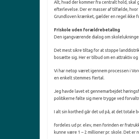
Alt, hvad der kommer fra centralt hold, skal
efterlevelse. Der er masser af tilfælde, hvo
Grundloven krænket, gælder en regel ikke fo
Friskole uden forældrebetaling
Den igangværende dialog om skolelukninger
Det mest sikre tiltag for at stoppe landdistri
bosætte sig. Her er tilbud om en attraktiv 
Vi har netop været igennem processen i Vo
en enkelt stemmes flertal.
Jeg havde lavet et gennemarbejdet høringsf
politikerne følte sig mere trygge ved forval
I alt sin korthed går det ud på, at det totale
fordeles ud pr. elev, men forinden er fratru
kunne være 1 – 2 millioner pr. skole. Det er