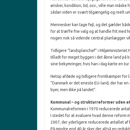
ønsker, kondition, tid, osv., ville man måsk
sådan viden er svært tilgængelig og reelt um
Mennesker kan tage fejl, og det gælder bå
for at træffe frie valg og at handle frit med
nogen nok så vidende central planlægger vil
Tidligere ”landsplanchef” i Miljøministeriet 
tilladt for meget byggeri i det åbne land på 
sine bekymringer, hvis han i dag kørte en tur
Netop afdøde og tidligere frontkæmper for 
”Danmark er det eneste EU-land, der har en ak
byer, men ikke på landet”.
Kommunal – og strukturreformer uden et
Kommunalreformen i 1970 reducerede antalle
I stedet for at evaluere hvad denne reform
2007, der yderligere reducerede antallet af 
På mindre end 40 år sker der altså en redukt