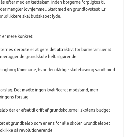
 gås efter med en tættekam, inden borgerne forpligtes til
r der mangler lovhjemmel. Start med en grundlovstest. Er
r lollikkere skal budskabet lyde.
 er mere konkret.
kternes deroute er at gøre det attraktivt for børnefamilier at
og nærliggende grundskole helt afgørende.
rdingborg Kommune, hvor den dårlige skoleløsning vandt med
orslag. Det mødte ingen kvalificeret modstand, men
tningens forslag.
 beløb der er afsat til drift af grundskolerne i skolens budget
kket et grundbeløb som er ens for alle skoler. Grundbeløbet
 nok ikke så revolutionerende.