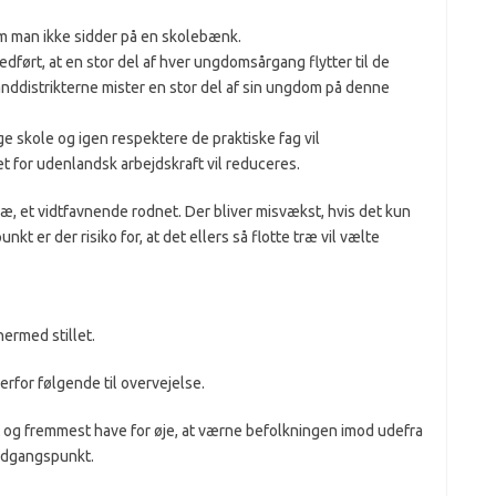
om man ikke sidder på en skolebænk.
ført, at en stor del af hver ungdomsårgang flytter til de
landdistrikterne mister en stor del af sin ungdom på denne
e skole og igen respektere de praktiske fag vil
t for udenlandsk arbejdskraft vil reduceres.
ræ, et vidtfavnende rodnet. Der bliver misvækst, hvis det kun
nkt er der risiko for, at det ellers så flotte træ vil vælte
hermed stillet.
erfor følgende til overvejelse.
g fremmest have for øje, at værne befolkningen imod udefra
 udgangspunkt.