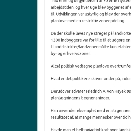
I 60’erne og begyndelsen af 70’erne flyttede 
arbejdstiden, og hver uge blev byggeriet af 
til. Udviklingen var ustyrlig og blev der over
planlove med en restriktiv zoneopdeling.
Da der skulle laves nye streger på landkor
1200 indbyggere var for lille til at udgøre 
I Landdistrikter/landzoner måtte kun etabler
by- og erhvervszoner.
Altså politisk vedtagne planlove overtrumfe
Hvad er det politikere skriver under på, inde
Derudover advarer Friedrich A. von Hayek øs
planlægningens begrænsninger.
Han anvender eksemplet med en sti gennem e
resultatet af, at mange mennesker over tid ha
Havde man et helt nøjagtigt kort over lands