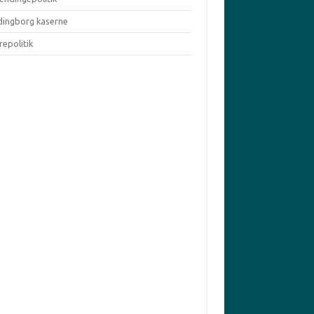
dingborg kaserne
repolitik