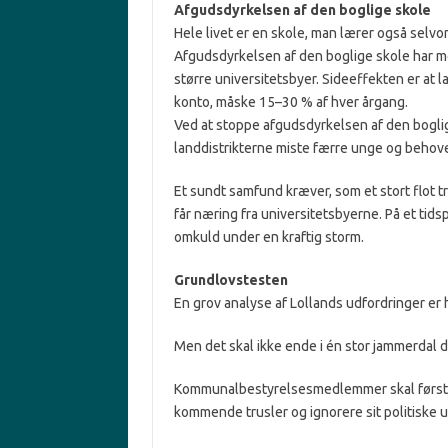
Afgudsdyrkelsen af den boglige skole
Hele livet er en skole, man lærer også selv
Afgudsdyrkelsen af den boglige skole har med
større universitetsbyer. Sideeffekten er at 
konto, måske 15–30 % af hver årgang.
Ved at stoppe afgudsdyrkelsen af den boglig
landdistrikterne miste færre unge og behove
Et sundt samfund kræver, som et stort flot t
får næring fra universitetsbyerne. På et tidspu
omkuld under en kraftig storm.
Grundlovstesten
En grov analyse af Lollands udfordringer er 
Men det skal ikke ende i én stor jammerdal d
Kommunalbestyrelsesmedlemmer skal først o
kommende trusler og ignorere sit politiske