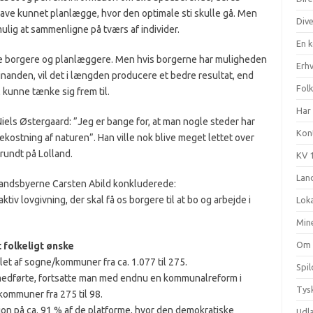
e have kunnet planlægge, hvor den optimale sti skulle gå. Men
Div
ulig at sammenligne på tværs af individer.
En 
de borgere og planlæggere. Men hvis borgerne har muligheden
Erhv
 hinanden, vil det i længden producere et bedre resultat, end
Fol
 kunne tænke sig frem til.
Har 
Niels Østergaard: ”Jeg er bange for, at man nogle steder har
Kon
bekostning af naturen”. Han ville nok blive meget lettet over
 rundt på Lolland.
KV 
Land
landsbyerne Carsten Abild konkluderede:
tiv lovgivning, der skal få os borgere til at bo og arbejde i
Loka
Min
Om
 folkeligt ønske
t af sogne/kommuner fra ca. 1.077 til 275.
Spi
 medførte, fortsatte man med endnu en kommunalreform i
Tysk
kommuner fra 275 til 98.
ion på ca. 91 % af de platforme, hvor den demokratiske
Udl