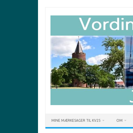
Skip
to
content
MINE MÆRKESAGER TIL KV25
OM