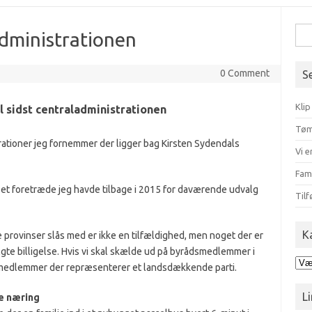
Søg
dministrationen
efte
0 Comment
S
Klip
il sidst centraladministrationen
Tøm
strationer jeg fornemmer der ligger bag Kirsten Sydendals
Vi e
Fam
 et foretræde jeg havde tilbage i 2015 for daværende udvalg
Tilf
K
provinser slås med er ikke en tilfældighed, men noget der er
lgte billigelse. Hvis vi skal skælde ud på byrådsmedlemmer i
Kat
medlemmer der repræsenterer et landsdækkende parti.
Li
ie næring