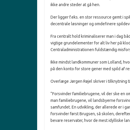
ikke andre steder at gå hen.
Der ligger f.eks. en stor ressource gemt i s
decentrale løsninger og omdefinere spildev
Fra centralt hold kriminaliserer man i dag b
vigtige grundelementer for alt liv her på kl
Centraladministrationen fuldstændig misfor
Ikke mindst landkommuner som Lolland, hvor
på den konto for store gener med spild af res
Overlæge Jørgen Røjel skriver i tilknytning ti
“Forsvinder familiebrugene, vil der ske en 
man familiebrugene, vil landsbyerne forsvi
samfundet. En udvikling, der allerede er i ga
forsvinder først Brugsen, så skolen, derefte
bevare reservater, hvor de mest idylliske l